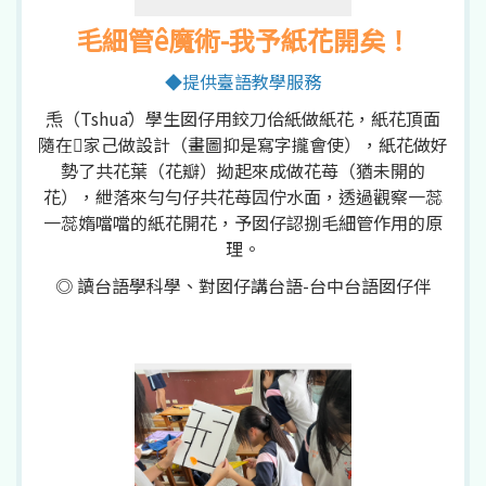
毛細管ê魔術-我予紙花開矣！
◆提供臺語教學服務
𤆬（Tshuā）學生囡仔用鉸刀佮紙做紙花，紙花頂面
隨在𪜶家己做設計（畫圖抑是寫字攏會使），紙花做好
勢了共花葉（花瓣）拗起來成做花苺（猶未開的
花），紲落來勻勻仔共花苺囥佇水面，透過觀察一蕊
一蕊媠噹噹的紙花開花，予囡仔認捌毛細管作用的原
理。
◎ 讀台語學科學、對囡仔講台語-台中台語囡仔伴