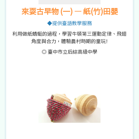
來耍古早物 (一) — 紙(竹)田嬰
◆提供臺語教學服務
利用做紙蜻蜓的過程，學習牛頓第三運動定律、飛翅
角度與合力，體驗農村時期的童玩!
◎ 臺中市立后綜高級中學