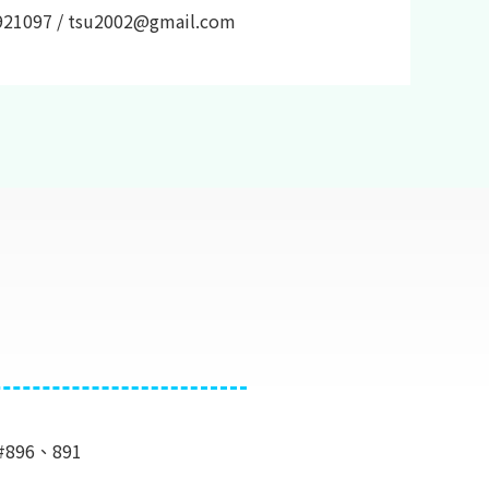
1097 / tsu2002@gmail.com
#896、891