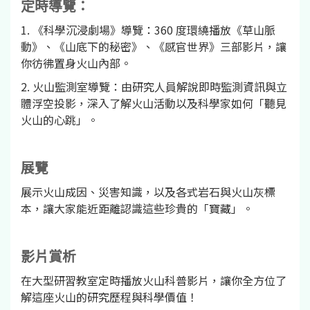
定時導覽：
1. 《科學沉浸劇場》導覽：360 度環繞播放《草山脈
動》、《山底下的秘密》、《感官世界》三部影片，讓
你彷彿置身火山內部。
2. 火山監測室導覽：由研究人員解說即時監測資訊與立
體浮空投影，深入了解火山活動以及科學家如何「聽見
火山的心跳」。
展覽
展示火山成因、災害知識，以及各式岩石與火山灰標
本，讓大家能近距離認識這些珍貴的「寶藏」。
影片賞析
在大型研習教室定時播放火山科普影片，讓你全方位了
解這座火山的研究歷程與科學價值！