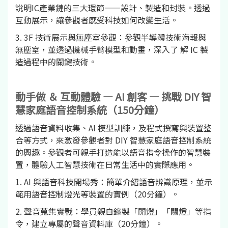
說明IC產業鏈的三大環節——設計、製造和封裝。透過
互動展示，讓參觀者感受科技如何改變生活。
3. 3F 技術展示與無塵室參觀：參觀半導體技術海報與
無塵室，並透過機械手臂模型和動畫，深入了 解 IC 製
造過程中的關鍵技術。
動手做 ＆ 互動體驗 — AI 創客 — 挑戰 DIY 智
慧家庭語音控制系統（150分鐘）
透過語音資料收集、AI 模型訓練，及程式撰寫與裝置整
合等方式，來激發參觀者對 DIY 智慧家庭語音控制系統
的興趣。參觀者可親手打造能以語音指令操作的智慧裝
置，體驗人工智慧技術在日常生活中的實際應用。
1. AI 與語音科技開場秀：簡單介紹語音辨識原理，並示
範用語音控制燈光等裝置的實例（20分鐘）。
2. 聲音蒐集實戰：學員親自錄製「開燈」「關燈」等指
令，建立專屬的聲音資料庫（20分鐘）。