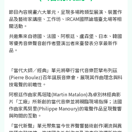
節目內容規畫六大單元，呈現多場跨類型展演、裝置作
品及藝術家講座、工作坊、IRCAM國際論壇臺北場等相
關活動。
共邀集來自德國、法國、阿根廷、盧森堡、日本、韓國
等優秀音樂聲音創作者暨演出者來臺發表分享最新作
品。
「當代大師／經典」單元將舉行當代音樂巨擘布列茲
(Pierre Boulez)百年誕辰音樂會，展現其作曲理念與科
技電聲的前瞻性。
阿根廷作曲家馬塔隆(Martin Matalon)為卓別林經典影
片「工廠」所新創的當代音樂並將親臨現場指揮；法國
作曲家馬努里(Philippe Manoury)的電聲作品呈現聲響
與時間的互動。
「當代新聲」單元聚焦當今世界聲響藝術創作潮流與異