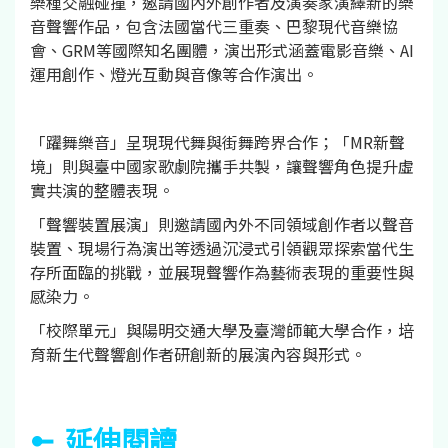
樂種交融碰撞，邀請國內外創作者及演奏家演繹新的樂
音聲響作品，包含法國當代三重奏、巴黎現代音樂協
會、GRM等國際知名團體，演出形式涵蓋電影音樂、AI
運用創作、燈光互動與音像等合作演出。
「躍舞樂音」呈現現代舞與街舞跨界合作；「MR新聲
境」則與臺中國家歌劇院攜手共製，讓聲響角色提升虛
實共演的整體表現。
「聲響裝置展演」則邀請國內外不同領域創作者以聲音
裝置、現場行為演出等透過沉浸式引領觀眾探索當代生
存所面臨的挑戰，並展現聲響作為藝術表現的重要性與
感染力。
「校際單元」與陽明交通大學及臺灣師範大學合作，培
育新生代聲響創作者研創新的展演內容與形式。
延伸閱讀