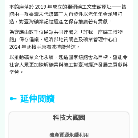
本館座落於 2019 年成立的猴硐礦工文史館原址——該
館由一群臺灣末代煤礦工人自發性以老年年金承租打
造，對臺灣礦業記憶遺產之保存推廣著有貢獻。
為響應由數千位民眾共同連署之「許我一座礦工博物
館」保存倡議，經濟部地質調查及礦業管理中心自
2024 年起接手原場域持續營運，
以推動礦業文化永續，起造國家級館舍為目標，望能令
社會大眾更加瞭解礦業與礦工對臺灣經濟發展之貢獻與
辛勞。
延伸閱讀
科技大觀園
礦產資源永續利用