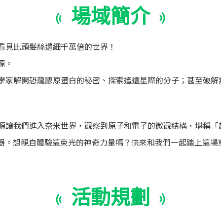
場域簡介
能看見比頭髮絲還細千萬倍的世界！
源。
助科學家解開恐龍膠原蛋白的秘密、探索遙遠星際的分子；甚至破
子源讓我們進入奈米世界，觀察到原子和電子的微觀結構，堪稱「
器。想親自體驗這束光的神奇力量嗎？快來和我們一起踏上這場
活動規劃