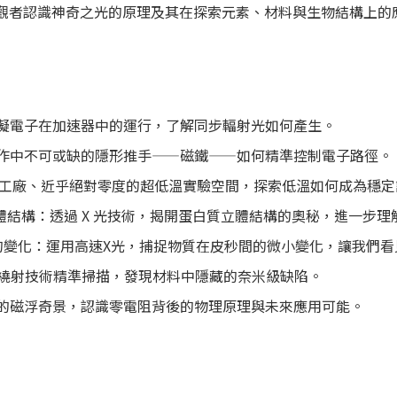
，帶領參觀者認識神奇之光的原理及其在探索元素、材料與生物結構
模擬電子在加速器中的運行，了解同步輻射光如何產生。
運作中不可或缺的隱形推手——磁鐵——如何精準控制電子路徑。
 度的工廠、近乎絕對零度的超低溫實驗空間，探索低溫如何成為穩
立體結構：透過 X 光技術，揭開蛋白質立體結構的奧秘，進一步
皮秒級的變化：運用高速X光，捕捉物質在皮秒間的微小變化，讓我
奈米繞射技術精準掃描，發現材料中隱藏的奈米級缺陷。
下的磁浮奇景，認識零電阻背後的物理原理與未來應用可能。