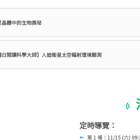
質晶體中的生物奧祕
週日閱讀科學大師】人造衛星太空輻射環境驗測
定時導覽：
第 1 場：11/15 (六) 09:3