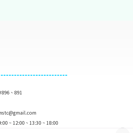
#896、891
e.nstc@gmail.com
 12:00、13:30 ~ 18:00