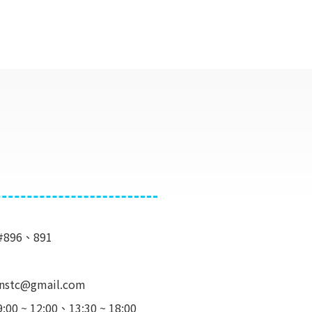
#896、891
e.nstc@gmail.com
 12:00、13:30 ~ 18:00