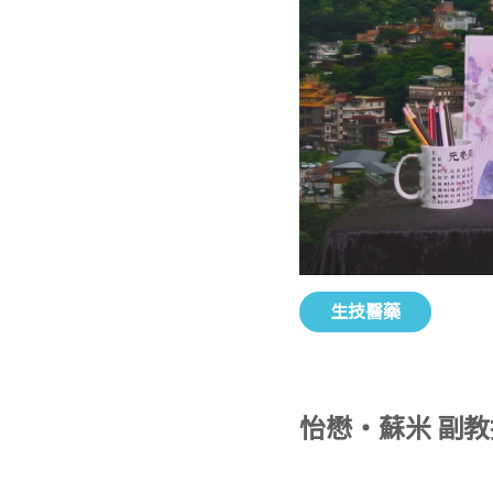
生技醫藥
怡懋‧蘇米 副教